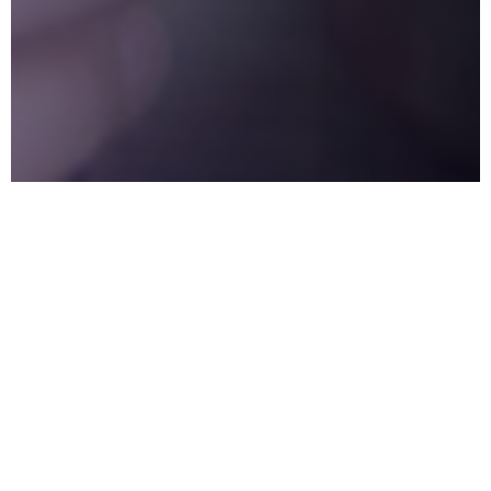
LIKHETSTENKNING I TEAM
Det sies at "når alle tenker likt, er det
ingen som tenker" ( Walter Lippman).
Likhetstenkning er derfor en trussel mot å få
ut potensialet av å jobbe i team. Ørjan